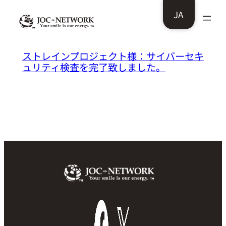
内
JA
容
を
ス
ストレインプロジェクト様：サイバーセキ
ュリティ検査を完了致しました。
キ
ッ
プ