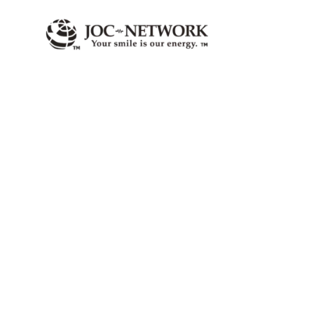
内
容
を
ス
キ
ッ
プ