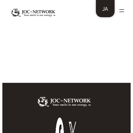
内
JA
容
を
ス
マリッジ宝塚様：ウェブサイトリニューア
ル
キ
ッ
プ