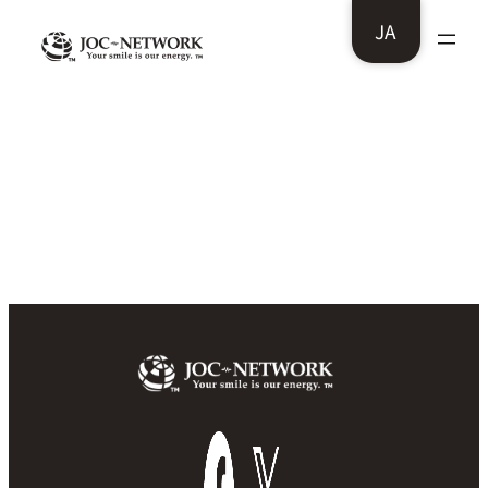
内
JA
容
を
ス
ヤマセイテクノス株式会社様：サイバーセ
キュリティ検査を完了致しました。
キ
ッ
プ