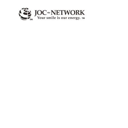
内
容
を
ス
キ
ッ
プ
光陽商事株式会社様：サイバー