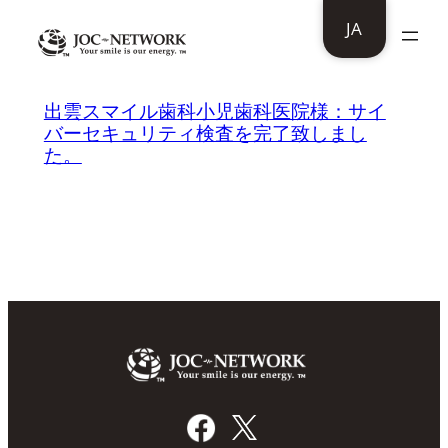
内
JA
容
を
ス
出雲スマイル歯科小児歯科医院様：サイ
バーセキュリティ検査を完了致しまし
キ
た。
ッ
プ