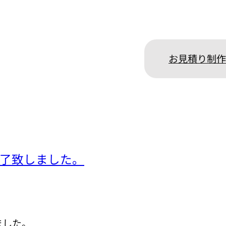
お見積り
制作
ック様：
了致しました。
ました。