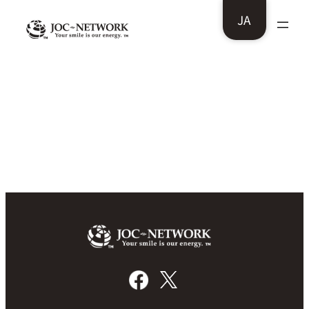
内
JA
容
を
ス
株式会社ビデオセンシング様：ウェブサ
イトリニューアルOPEN
キ
ッ
プ