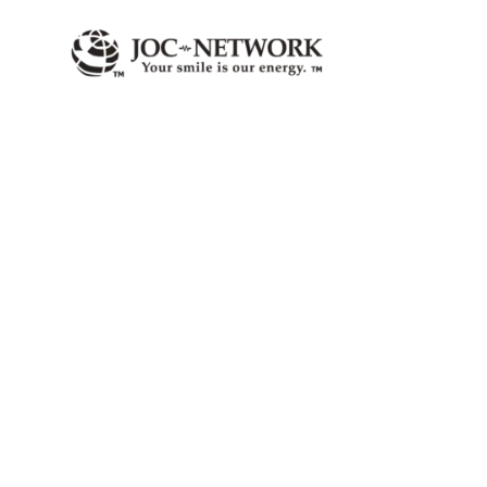
内
容
を
ス
キ
ッ
プ
株式会社ユニテックス様：ウェ