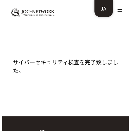
内
JA
容
を
ス
株式会社世代継承活学社様：サイバーセ
キュリティ検査を完了致しました。
キ
ッ
プ
サイバーセキュリティ検査を完了致しまし
た。