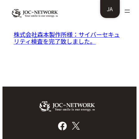
内
JA
容
を
ス
株式会社森本製作所様：サイバーセキュ
リティ検査を完了致しました。
キ
ッ
プ