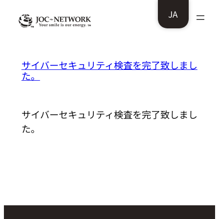
内
JA
容
を
ス
株式会社 全医療器様：
サイバーセキュリティ検査を完了致しまし
キ
た。
ッ
プ
サイバーセキュリティ検査を完了致しまし
た。