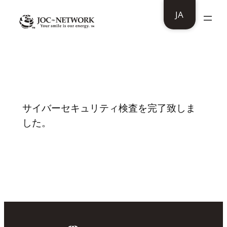
内
JA
容
を
ス
株式会社 秀静様：サイバーセキュリティ
検査を完了致しました。
キ
ッ
プ
サイバーセキュリティ検査を完了致しま
した。