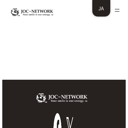
内
JA
容
を
ス
トゥマックス様 デザイン＆ウェブシステ
ム全面リニューアルオープン
キ
ッ
プ